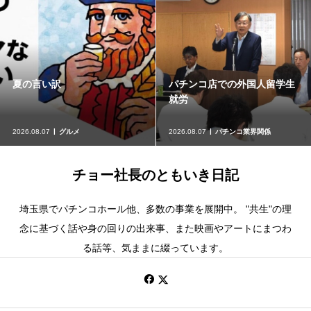
夏の言い訳
パチンコ店での外国人留学生
就労
2026.08.07
グルメ
2026.08.07
パチンコ業界関係
チョー社長のともいき日記
埼玉県でパチンコホール他、多数の事業を展開中。 "共生"の理
念に基づく話や身の回りの出来事、また映画やアートにまつわ
る話等、気ままに綴っています。