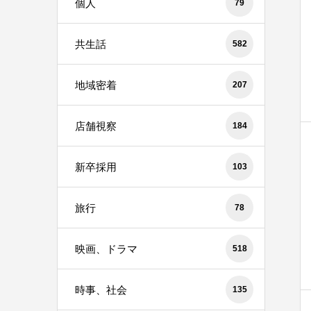
個人
79
共生話
582
地域密着
207
店舗視察
184
新卒採用
103
旅行
78
映画、ドラマ
518
時事、社会
135