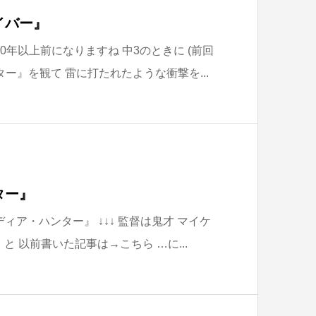
イバー』
0年以上前になりますね 中3のときに (前回
ター』を観て 雷に打たれたような衝撃を...
ター』
ディア・ハンター』 ↓↓↓ 監督は鬼才 マイケ
↓↓↓ と 以前書いた記事は→こちら …に...