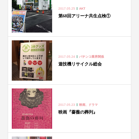
2017.05.25
AKT
第68回アリーナ共生点検①
2017.05.24
パチンコ業界関係
遊技機リサイクル総会
2017.05.23
映画、ドラマ
映画『薔薇の葬列』