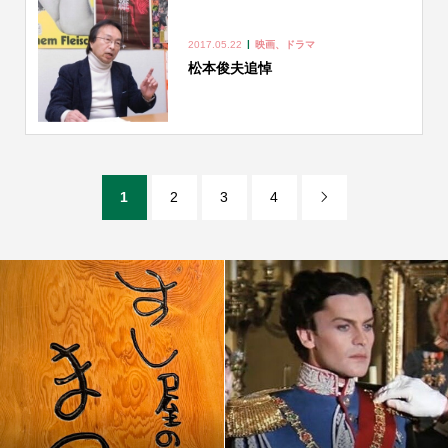
2017.05.22
映画、ドラマ
松本俊夫追悼
1
2
3
4
