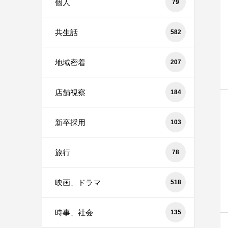
個人
79
共生話
582
地域密着
207
店舗視察
184
新卒採用
103
旅行
78
映画、ドラマ
518
時事、社会
135