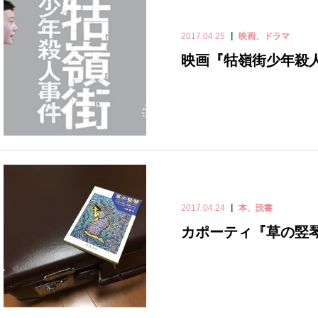
2017.04.25
映画、ドラマ
映画『牯嶺街少年殺
2017.04.24
本、読書
カポーティ『草の竪