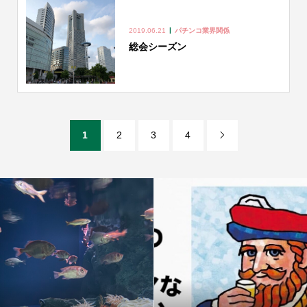
2019.06.21
パチンコ業界関係
総会シーズン
1
2
3
4
