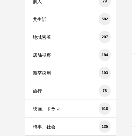
個人
79
共生話
582
地域密着
207
店舗視察
184
新卒採用
103
旅行
78
映画、ドラマ
518
時事、社会
135