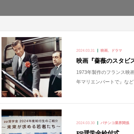
2024.03.31
映画、ドラマ
映画『薔薇のスタビ
1973年製作のフランス映画
年マリエンバートで』などで知
2024.03.30
パチンコ業界関係
PP奨学金給付式