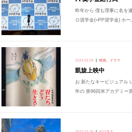
昨年から 僕も理事に名を
ロ奨学金(=PP奨学金) ホー
2024.03.29
映画、ドラマ
凱旋上映中
お 新たなキービジュアル い
年の 第96回米アカデミー賞に
2024.03.29
ビジネス