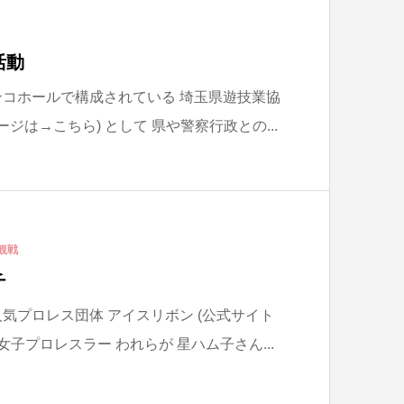
活動
ンコホールで構成されている 埼玉県遊技業協
ージは→こちら) として 県や警察行政との...
観戦
チ
気プロレス団体 アイスリボン (公式サイト
女子プロレスラー われらが 星ハム子さん...