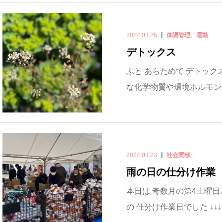
2024.03.25
体調管理、運動
デトックス
ふと あらためて デトック
な化学物質や環境ホルモン
2024.03.23
社会貢献
雨の日の仕分け作業
本日は 奇数月の第4土曜日という
の 仕分け作業日でした ↓↓↓