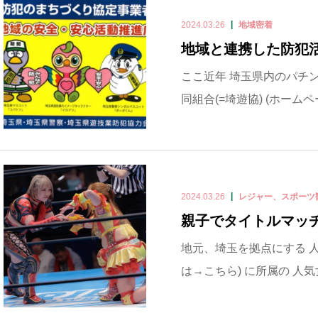
2024.03.26
地域密着
地域と連携した防犯
ここ近年 埼玉県内のパチ
同組合(=埼遊協) (ホームペ
2024.03.26
レジャー、スポーツ
親子でタイトルマッ
地元、埼玉を拠点にする 人
は→こちら) に所属の 人気