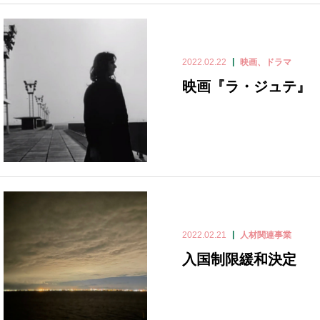
2022.02.22
映画、ドラマ
映画『ラ・ジュテ』
2022.02.21
人材関連事業
入国制限緩和決定