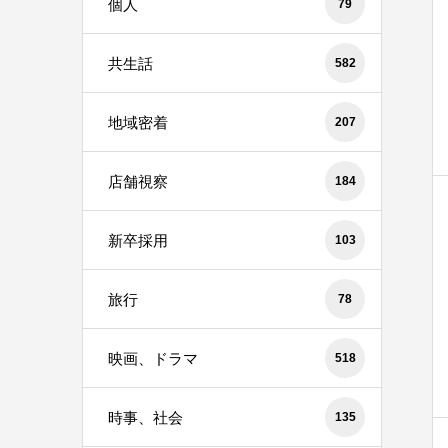
個人
79
共生話
582
地域密着
207
店舗視察
184
新卒採用
103
旅行
78
映画、ドラマ
518
時事、社会
135