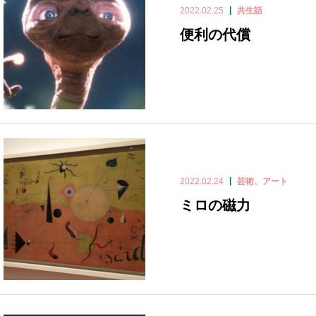
2022.02.25
共生話
便利の代償
2022.02.24
芸術、アート
ミロの磁力