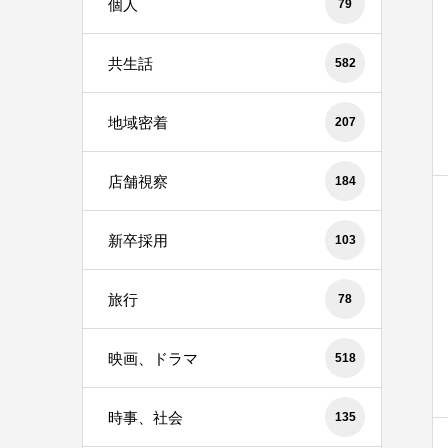
個人
79
共生話
582
地域密着
207
店舗視察
184
新卒採用
103
旅行
78
映画、ドラマ
518
時事、社会
135