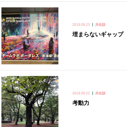
2019.09.23
共生話
埋まらないギャップ
2019.09.22
共生話
考動力