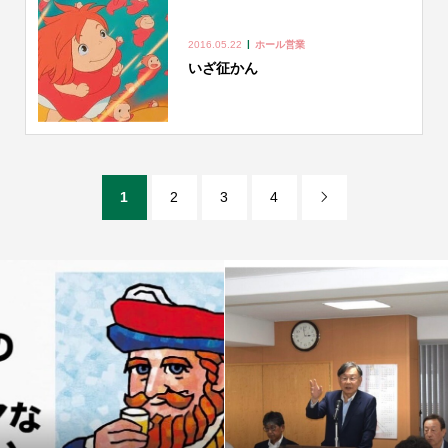
2016.05.22
ホール営業
いざ征かん
1
2
3
4
