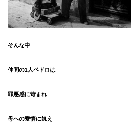
そんな中
仲間の
1
人ペドロは
罪悪感に苛まれ
母への愛情に飢え