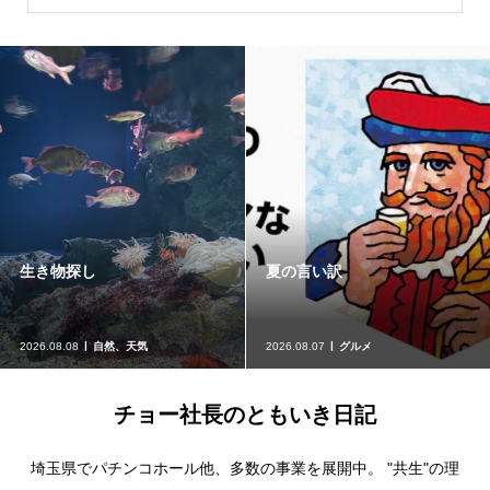
生き物探し
夏の言い訳
2026.08.08
自然、天気
2026.08.07
グルメ
チョー社長のともいき日記
埼玉県でパチンコホール他、多数の事業を展開中。 "共生"の理