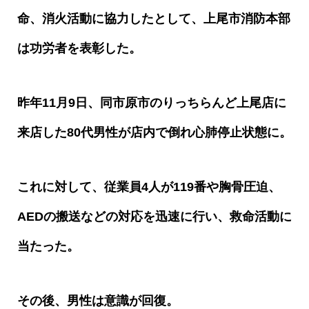
命、消火活動に協力したとして、上尾市消防本部
は功労者を表彰した。
昨年
11
月
9
日、同市原市のりっちらんど上尾店に
来店した
80
代男性が店内で倒れ心肺停止状態に。
これに対して、従業員
4
人が
119
番や胸骨圧迫、
AED
の搬送などの対応を迅速に行い、救命活動に
当たった。
その後、男性は意識が回復。