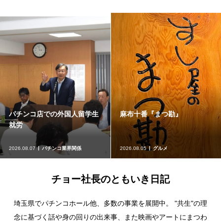
十番『まつ勘』
映画『ルートヴィヒ』
きほ
08.05
グルメ
2026.08.05
映画、ドラマ
2026.
チョー社長のともいき日記
埼玉県でパチンコホール他、多数の事業を展開中。 "共生"の理
念に基づく話や身の回りの出来事、また映画やアートにまつわ