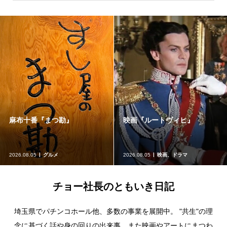
麻布十番『まつ勘』
映画『ルートヴィヒ』
2026.08.05
グルメ
2026.08.05
映画、ドラマ
チョー社長のともいき日記
埼玉県でパチンコホール他、多数の事業を展開中。 "共生"の理
念に基づく話や身の回りの出来事、また映画やアートにまつわ