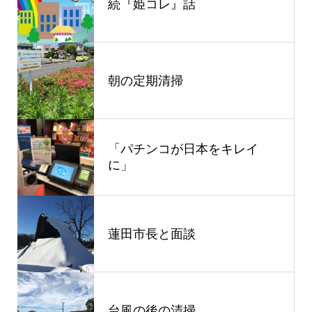
続『姫コレ』話
朝の定期清掃
「パチンコが日本をキレイ
に」
蓮田市長と面談
台風の後の清掃