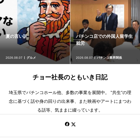
パチンコ店での外国人留学生
麻布十番『まつ勘』
就労
2026.08.07
パチンコ業界関係
2026.08.05
グルメ
チョー社長のともいき日記
埼玉県でパチンコホール他、多数の事業を展開中。 "共生"の理
念に基づく話や身の回りの出来事、また映画やアートにまつわ
る話等、気ままに綴っています。