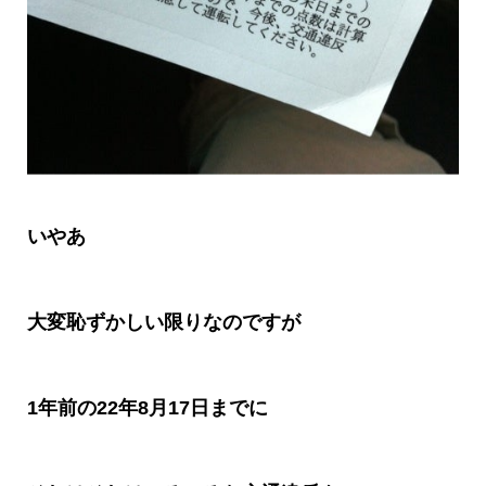
いやあ
大変恥ずかしい限りなのですが
1
年前の
22
年
8
月
17
日までに