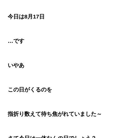
今日は
8
月
17
日
…
です
いやあ
この日がくるのを
指折り数えて待ち焦がれていました～