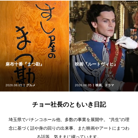
きほんのき
夏仕様のアリーナ
2026.08.03
体調管理、運動
2026.08.02
ホール営業
チョー社長のともいき日記
埼玉県でパチンコホール他、多数の事業を展開中。 "共生"の理
念に基づく話や身の回りの出来事、また映画やアートにまつわ
る話等、気ままに綴っています。