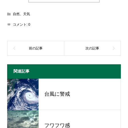
自然、天気
コメント:
0
関連記事
台風に警戒
フワフワ感