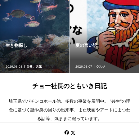
生き物探し
夏の言い訳
2026.08.08
自然、天気
2026.08.07
グルメ
チョー社長のともいき日記
埼玉県でパチンコホール他、多数の事業を展開中。 "共生"の理
念に基づく話や身の回りの出来事、また映画やアートにまつわ
る話等、気ままに綴っています。