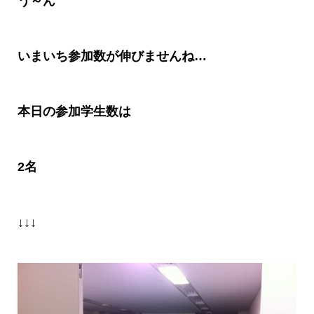
う～ん
いまいち参加数が伸びませんね
…
本日の参加学生数は
2
名
↓↓↓