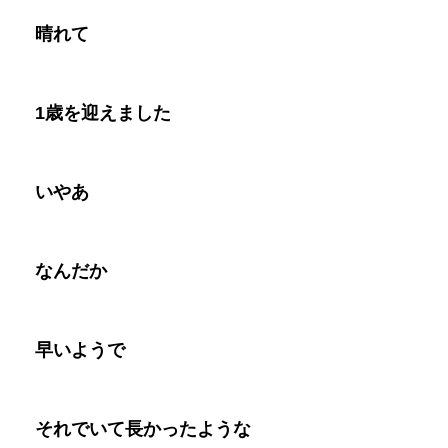
晴れて
1
歳を迎えまし
た
いやあ
な
んだか
早いようで
それでいて長かったような