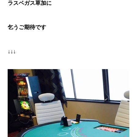
ラスベガス草加に
乞うご期待です
↓↓↓