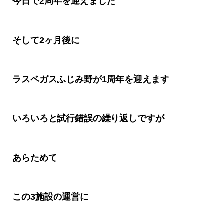
今日で
2
周年を迎えました
そして
2
ヶ月後に
ラスベガスふじみ野が
1
周年を迎えます
いろいろと試行錯誤の繰り返しですが
あらためて
この
3
施設の運営に