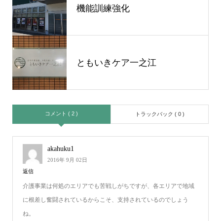
機能訓練強化
ともいきケア一之江
コメント ( 2 )
トラックバック ( 0 )
akahuku1
2016年 9月 02日
返信
介護事業は何処のエリアでも苦戦しがちですが、各エリアで地域
に根差し奮闘されているからこそ、支持されているのでしょう
ね。