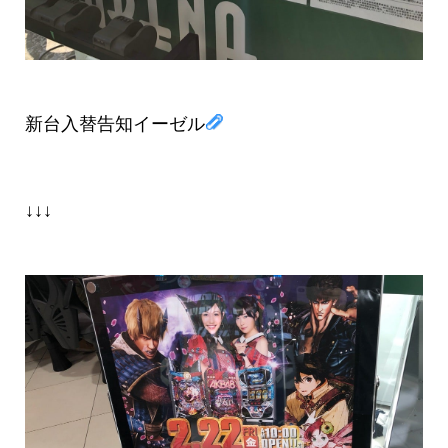
新台入替告知イーゼル
↓↓↓