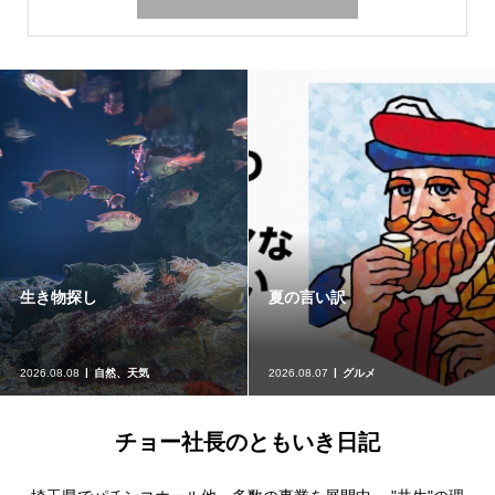
パチンコ店での外国人留学生
麻布十番『まつ勘』
就労
2026.08.07
パチンコ業界関係
2026.08.05
グルメ
チョー社長のともいき日記