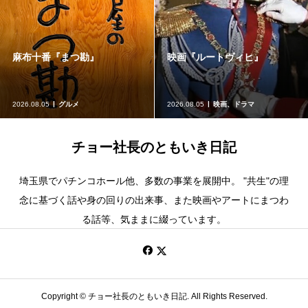
映画『ルートヴィヒ』
きほんのき
2026.08.05
映画、ドラマ
2026.08.03
体調管理、運動
チョー社長のともいき日記
埼玉県でパチンコホール他、多数の事業を展開中。 "共生"の理
念に基づく話や身の回りの出来事、また映画やアートにまつわ
る話等、気ままに綴っています。
Copyright ©
チョー社長のともいき日記. All Rights Reserved.