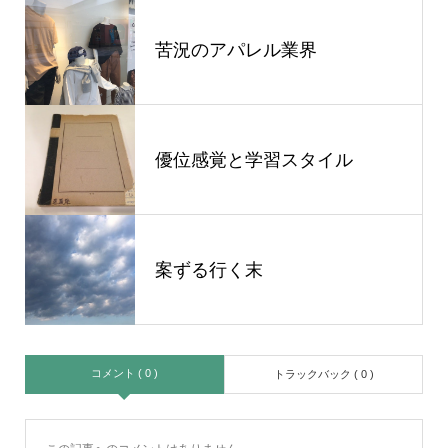
苦況のアパレル業界
優位感覚と学習スタイル
案ずる行く末
コメント ( 0 )
トラックバック ( 0 )