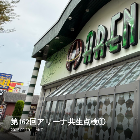
第162回アリーナ共生点検①
2025.09.19
AKT