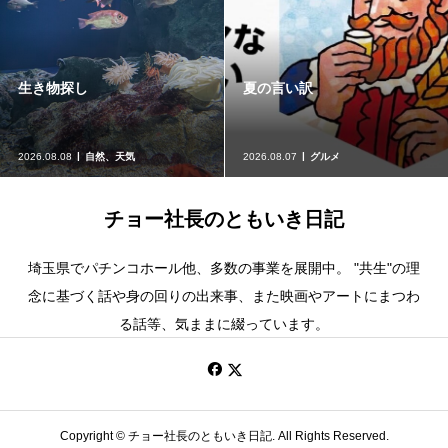
生き物探し
夏の言い訳
2026.08.08
自然、天気
2026.08.07
グルメ
チョー社長のともいき日記
埼玉県でパチンコホール他、多数の事業を展開中。 "共生"の理
念に基づく話や身の回りの出来事、また映画やアートにまつわ
る話等、気ままに綴っています。
Copyright ©
チョー社長のともいき日記. All Rights Reserved.