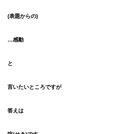
(表題からの)
…
感動
と
言いたいところですが
答えは