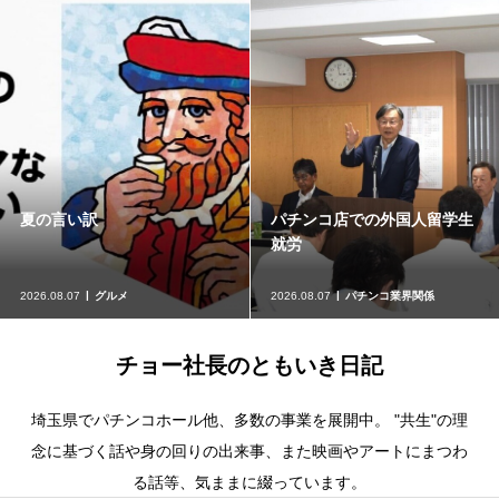
夏の言い訳
パチンコ店での外国人留学生
就労
2026.08.07
グルメ
2026.08.07
パチンコ業界関係
チョー社長のともいき日記
埼玉県でパチンコホール他、多数の事業を展開中。 "共生"の理
念に基づく話や身の回りの出来事、また映画やアートにまつわ
る話等、気ままに綴っています。