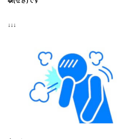
咳
(
せき
)
です
↓↓↓