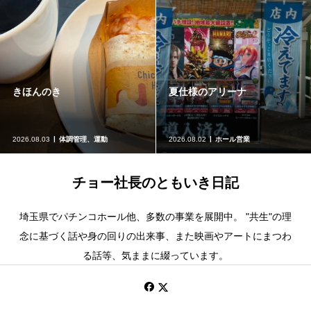
きほんのき
夏仕様のアリーナ
2026.08.03
体調管理、運動
2026.08.02
ホール営業
チョー社長のともいき日記
埼玉県でパチンコホール他、多数の事業を展開中。 "共生"の理
念に基づく話や身の回りの出来事、また映画やアートにまつわ
る話等、気ままに綴っています。