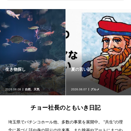
生き物探し
夏の言い訳
2026.08.08
自然、天気
2026.08.07
グルメ
チョー社長のともいき日記
埼玉県でパチンコホール他、多数の事業を展開中。 "共生"の理
念に基づく話や身の回りの出来事、また映画やアートにまつわ