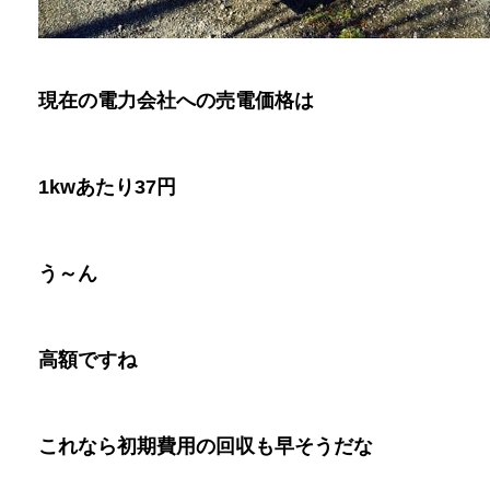
現在の電力会社への売電価格は
1kw
あたり
37
円
う～ん
高額ですね
これなら初期費用の回収も早そうだな