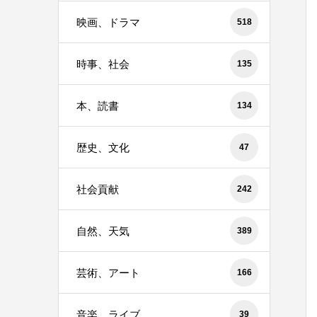
映画、ドラマ
518
時事、社会
135
本、読書
134
歴史、文化
47
社会貢献
242
自然、天気
389
芸術、アート
166
音楽、ライブ
39