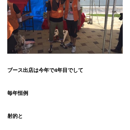
ブース出店は今年で
4
年目でして
毎年恒例
射的と