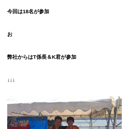
今回は
18
名が参加
お
弊社からは
T
係長＆
K
君が参加
↓↓↓