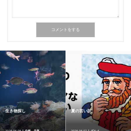
パチンコ店での外国人留学生
麻布十番『まつ勘』
就労
2026.08.07
パチンコ業界関係
2026.08.05
グルメ