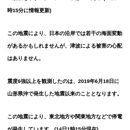
時
15
分に情報更新
)
この地震により、日本の沿岸では若干の海面変動
があるかもしれませんが、津波による被害の心配
はありません。
震度
6
強以上を観測したのは、
2019
年
6
月
18
日に
山形県沖で発生した地震以来のこととなります。
この地震により、東北地方や関東地方などで停電
が発生しています。
(14
日
1
時
15
分現在
)