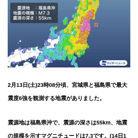
2
月
13
日
(
土
)23
時
08
分頃、宮城県と福島県で最大
震度
6
強を観測する地震がありました。
震源地は福島県沖で、震源の深さは
55km
、地震
の規模を示すマグニチュードは
7.3
です。
(14
日
1