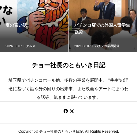
夏の言い訳
パチンコ店での外国人留学生
就労
2026.08.07
グルメ
2026.08.07
パチンコ業界関係
チョー社長のともいき日記
埼玉県でパチンコホール他、多数の事業を展開中。 "共生"の理
念に基づく話や身の回りの出来事、また映画やアートにまつわ
る話等、気ままに綴っています。
Copyright ©
チョー社長のともいき日記. All Rights Reserved.