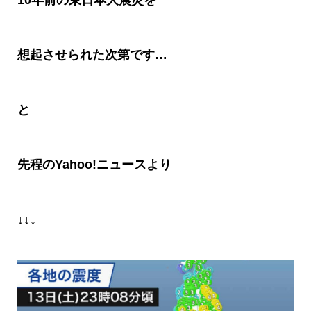
10
年前の東日本大震災を
想起させられた次第です
…
と
先程の
Yahoo!
ニュースより
↓↓↓