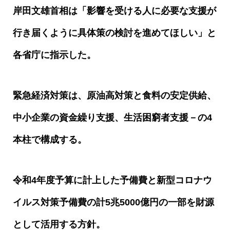
岸田文雄首相は「影響を受ける人に必要な支援が
行き届くように具体策の検討を進めてほしい」と
各省庁に指示した。
緊急経済対策は、原油高対策と食料の安定供給、
中小企業の資金繰り支援、生活困窮者支援－の
4
本柱で構成する。
令和
4
年度予算に計上した予備費と新型コロナウ
イルス対策予備費の計
5
兆
5000
億円の一部を財源
として活用する方針。