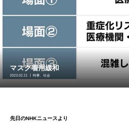
マスク着用緩和
2023.02.21
時事、社会
先日の
NHK
ニュースより