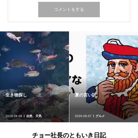
パチンコ店での外国人留学生
麻布十番『まつ勘』
就労
2026.08.07
パチンコ業界関係
2026.08.05
グルメ
チョー社長のともいき日記