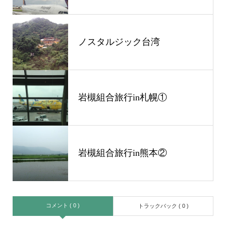
ノスタルジック台湾
岩槻組合旅行in札幌①
岩槻組合旅行in熊本②
コメント ( 0 )
トラックバック ( 0 )