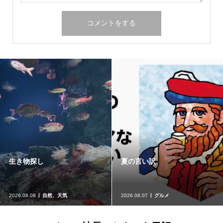
パチンコ店での外国人留学生
麻布十番『まつ勘』
就労
2026.08.07
パチンコ業界関係
2026.08.05
グルメ