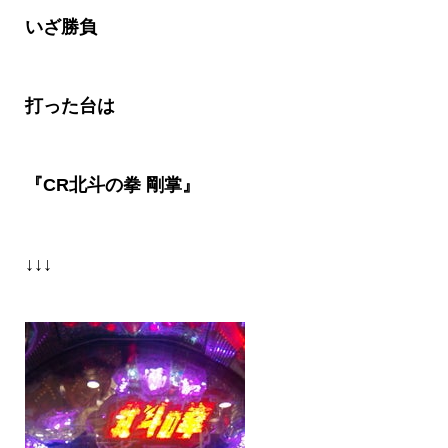
いざ勝負
打った台は
『
CR
北斗の拳
剛掌』
↓↓↓