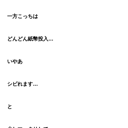
一方こっちは
どんどん紙幣投入
…
いやあ
シビれます…
と