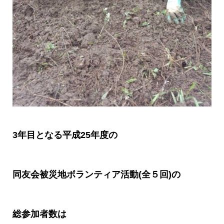
3
年目となる平成
25
年度の
同友会被災地ボランティア活動
(
全５回
)
の
総参加者数は