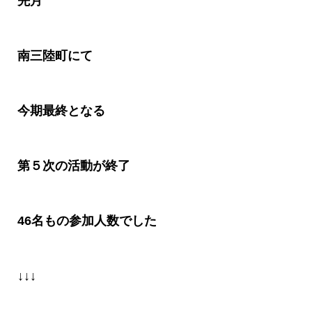
先月
南三陸町にて
今期最終となる
第５次の活動が終了
46
名もの参加人数でした
↓↓↓