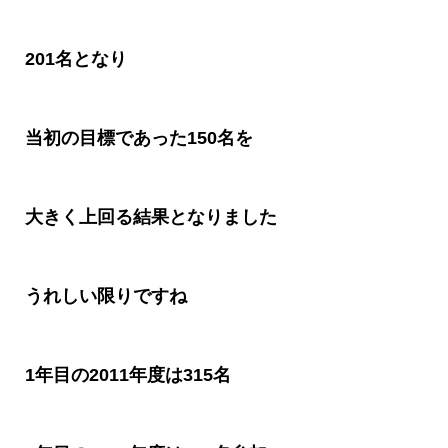
201
名となり
当初の目標であった
150
名を
大きく上回る結果となりました
うれしい限りですね
1
年目の
2011
年度は
315
名