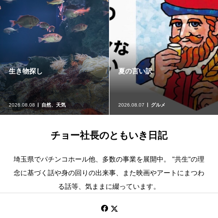
生き物探し
夏の言い訳
2026.08.08
自然、天気
2026.08.07
グルメ
チョー社長のともいき日記
埼玉県でパチンコホール他、多数の事業を展開中。 "共生"の理
念に基づく話や身の回りの出来事、また映画やアートにまつわ
る話等、気ままに綴っています。