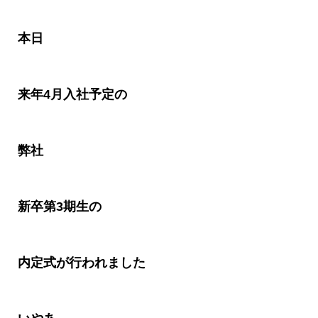
本日
来年
4
月入社予定の
弊社
新卒第
3
期生の
内定式が行われました