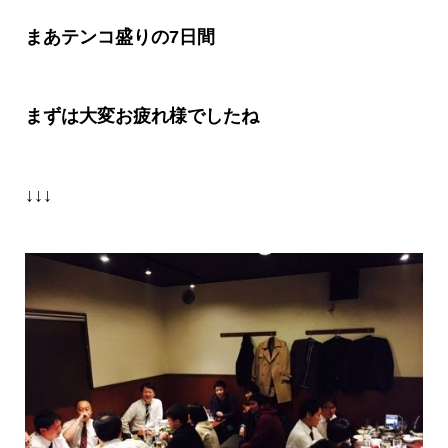
まあテンコ盛りの
7
日間
まずは大変お疲れ様でしたね
↓↓↓