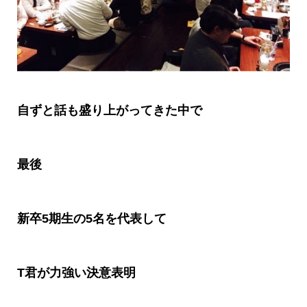
自ずと話も盛り上がってきた中で
最後
新卒
5
期生の
5
名を代表して
T
君が力強い決意表明