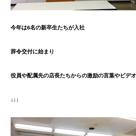
今年は
6
名の新卒生たちが入社
辞令交付に始まり
役員や配属先の店長たちからの激励の言葉やビデ
↓↓↓