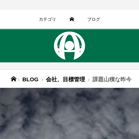
カテゴリ
ブログ
BLOG
会社、目標管理
課題山積な昨今