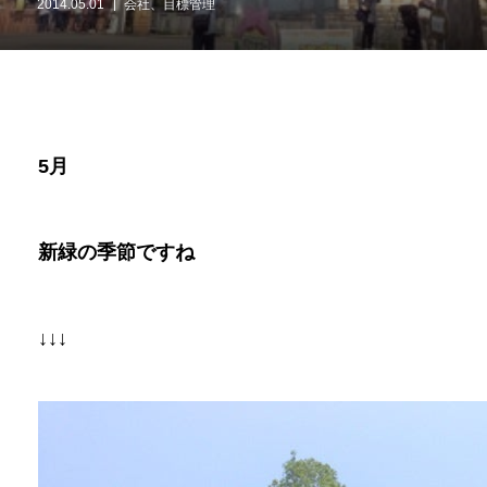
2014.05.01
会社、目標管理
5
月
新緑の季節ですね
↓↓↓