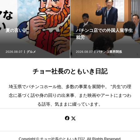
外国人留学生
麻布十番『まつ勘』
映画『ルートヴ
業界関係
2026.08.05
グルメ
2026.08.05
映画、ド
チョー社長のともいき日記
埼玉県でパチンコホール他、多数の事業を展開中。 "共生"の理
念に基づく話や身の回りの出来事、また映画やアートにまつわ
る話等、気ままに綴っています。
Copyright ©
チョー社長のともいき日記. All Rights Reserved.