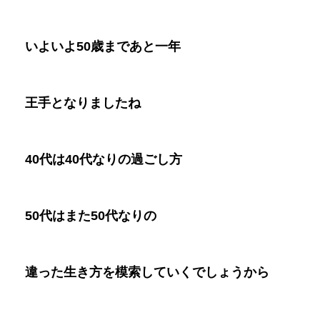
いよいよ
50
歳まであと一年
王手となりましたね
40
代は
40
代なりの過ごし方
50
代はまた
50
代なりの
違った生き方を模索していくでしょうから