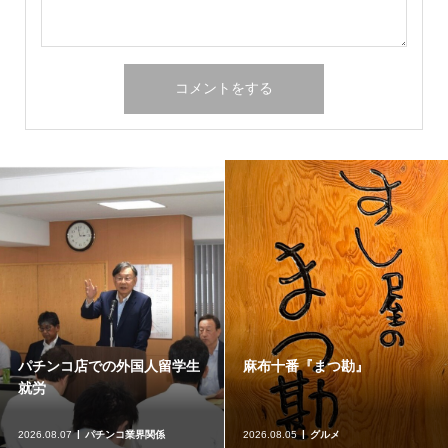
パチンコ店での外国人留学生
麻布十番『まつ勘』
就労
2026.08.07
パチンコ業界関係
2026.08.05
グルメ