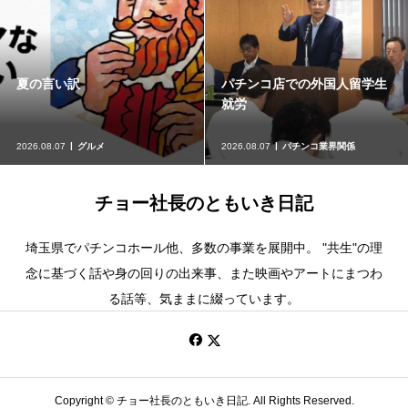
麻布十番『まつ勘』
映画『ルートヴィヒ』
2026.08.05
グルメ
2026.08.05
映画、ドラマ
チョー社長のともいき日記
埼玉県でパチンコホール他、多数の事業を展開中。 "共生"の理
念に基づく話や身の回りの出来事、また映画やアートにまつわ
る話等、気ままに綴っています。
Copyright ©
チョー社長のともいき日記. All Rights Reserved.