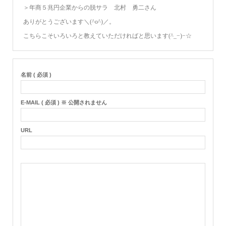
＞年商５兆円企業からの脱サラ 北村 勇二さん
ありがとうございます＼(^o^)／。
こちらこそいろいろと教えていただければと思います(^_−)−☆
名前 ( 必須 )
E-MAIL ( 必須 ) ※ 公開されません
URL