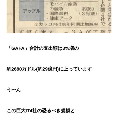
「
GAFA
」合計の支出額は
3%
増の
約
2680
万ドル
(
約
29
億円
)
に上っています
う〜ん
この巨大
IT4
社の恐るべき規模と