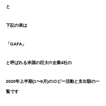
と
下記の表は
「
GAFA
」
と呼ばれる米国の巨大
IT
企業
4
社の
2020
年上半期
(1
〜
6
月
)
のロビー活動と支出額の一
覧です