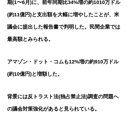
期
(1
〜
6
月
)
に、前年同期比
34%
増の約
1010
万ドル
(
約
11
億円
)
と支出額を大幅に増やしたことが、米
議会に提出した報告書で判明した。民間企業では
最高額とみられる。
アマゾン・ドット・コムも
12%
増の約
910
万ドル
(
約
10
億円
)
と増額した。
背景には反トラスト法
(
独占禁止法
)
調査の問題へ
の議会対策強化があると見られている。