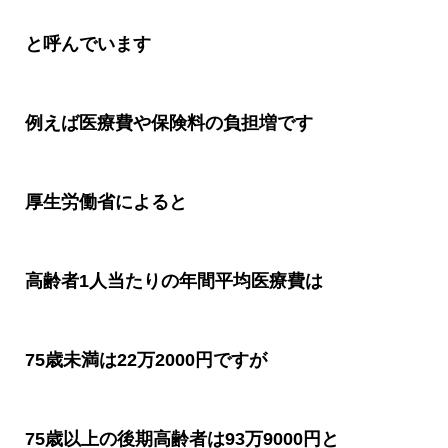
と呼んでいます
例えば医療費や保険料の負担増です
厚生労働省によると
高齢者
1
人当たりの年間平均医療費は
75
歳未満は
22
万
2000
円ですが
75
歳以上の後期高齢者は
93
万
9000
円と