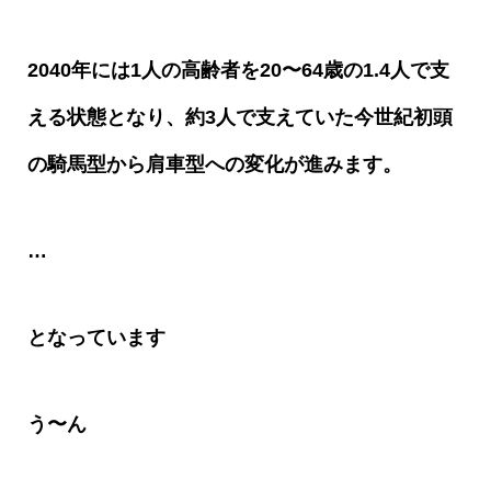
2040
年には
1
人の高齢者を
20
〜
64
歳の
1.4
人で支
える状態となり、約
3
人で支えていた今世紀初頭
の騎馬型から肩車型への変化が進みます。
…
となっています
う〜ん