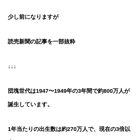
少し前になりますが
読売新聞の記事を一部抜粋
↓↓↓
団塊世代は
1947
〜
1949
年の
3
年間で約
800
万人が
誕生しています。
1
年当たりの出生数は約
270
万人で、現在の
3
倍以