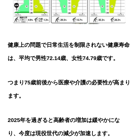
健康上の問題で日常生活を制限されない健康寿命
は、平均で男性
72.14
歳、女性
74.79
歳です。
つまり
75
歳前後から医療や介護の必要性が高まり
ます。
2025
年を過ぎると高齢者の増加は緩やかにな
り、今度は現役世代の減少が加速します。